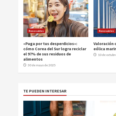
Renovables
Renovables
«Paga por tus desperdicios»:
Valoración 
cómo Corea del Sur logra reciclar
eólica marin
el 97% de sus residuos de
10 de octubr
alimentos
30 de mayo de 2025
TE PUEDEN INTERESAR