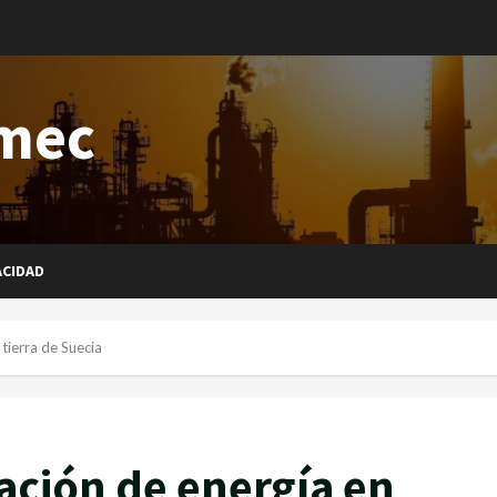
imec
ACIDAD
tierra de Suecia
ación de energía en