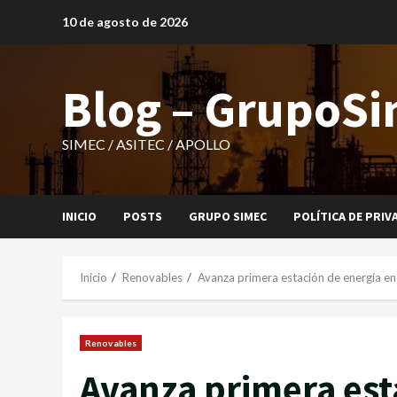
Saltar
10 de agosto de 2026
al
contenido
Blog – GrupoS
SIMEC / ASITEC / APOLLO
INICIO
POSTS
GRUPO SIMEC
POLÍTICA DE PRIV
Inicio
Renovables
Avanza primera estación de energía en 
Renovables
Avanza primera est